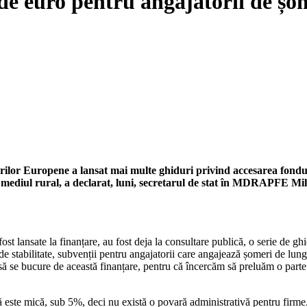
 euro pentru angajatorii de șomer
urilor Europene a lansat mai multe ghiduri privind accesarea fondu
in mediul rural, a declarat, luni, secretarul de stat în MDRAPFE Mi
st lansate la finanțare, au fost deja la consultare publică, o serie de gh
de stabilitate, subvenții pentru angajatorii care angajează șomeri de lungă
să se bucure de această finanțare, pentru că încercăm să preluăm o parte 
ă este mică, sub 5%, deci nu există o povară administrativă pentru firme