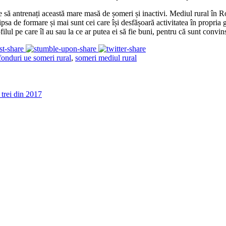
e să antrenați această mare masă de șomeri și inactivi. Mediul rural în 
i lipsa de formare și mai sunt cei care își desfășoară activitatea în prop
lul pe care îl au sau la ce ar putea ei să fie buni, pentru că sunt convin
fonduri ue someri rural
,
someri mediul rural
trei din 2017