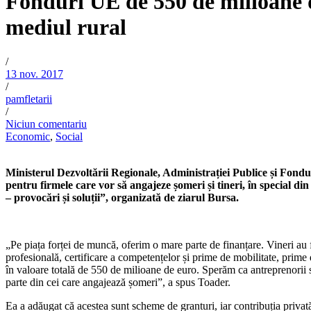
Fonduri UE de 550 de milioane de
mediul rural
/
13 nov. 2017
/
pamfletarii
/
Niciun comentariu
Economic
,
Social
Ministerul Dezvoltării Regionale, Administrației Publice și Fond
pentru firmele care vor să angajeze șomeri și tineri, în special d
– provocări și soluții”, organizată de ziarul Bursa.
„Pe piața forței de muncă, oferim o mare parte de finanțare. Vineri au fo
profesională, certificare a competențelor și prime de mobilitate, prime 
în valoare totală de 550 de milioane de euro. Sperăm ca antreprenorii 
parte din cei care angajează șomeri”, a spus Toader.
Ea a adăugat că acestea sunt scheme de granturi, iar contribuția privat