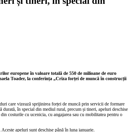
i și tineri, în special din
rilor europene în valoare totală de 550 de milioane de euro
haela Toader, la conferința „Criza forței de muncă în construcții
iduri care vizează sprijinirea forței de muncă prin servicii de formare
 durată, în special din mediul rural, precum și tineri, apeluri deschise
din costurile cu ucenicia, cu angajarea sau cu mobilitatea pentru o
. Aceste apeluri sunt deschise până în luna ianuarie.