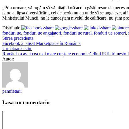
„Prin urmare, vă rugăm să vă uitați dacă acolo găsiți resursele necesar
parte ai lipsa diversificării, cei de acolo nu au unde să se angajeze, a
Ministerului Muncii, nu le cunoaștem nivelul de calificare, nu știm profi
Distribuie
fonduri ue
,
fonduri ue angajatori
,
fonduri ue rural
,
fonduri ue someri
,
Stirea precedenta
Facebook a lansat Marketplace în România
Urmatoarea stire
România a avut cea mai mare creștere economică din UE în trimestrul 
Autor:
pamfletarii
Lasa un comentariu