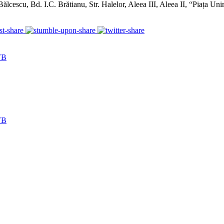
escu, Bd. I.C. Brătianu, Str. Halelor, Aleea III, Aleea II, “Piața Uniri
STB
STB