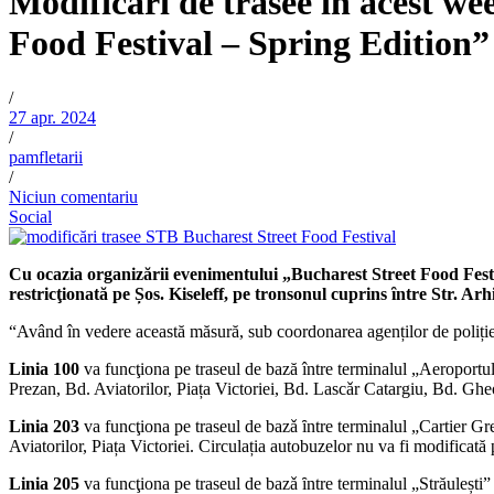
Modificări de trasee în acest w
Food Festival – Spring Edition”
/
27 apr. 2024
/
pamfletarii
/
Niciun comentariu
Social
Cu ocazia organizării evenimentului „Bucharest Street Food Festiva
restricţionată pe Șos. Kiseleff, pe tronsonul cuprins ȋntre Str. A
“Având în vedere această măsură, sub coordonarea agenților de poliți
Linia 100
va funcţiona pe traseul de bază între terminalul „Aeroportu
Prezan, Bd. Aviatorilor, Piața Victoriei, Bd. Lascǎr Catargiu, Bd. Gh
Linia 203
va funcţiona pe traseul de bazǎ ȋntre terminalul „Cartier Gr
Aviatorilor, Piața Victoriei. Circulația autobuzelor nu va fi modificată
Linia 205
va funcţiona pe traseul de bazǎ ȋntre terminalul „Străulești