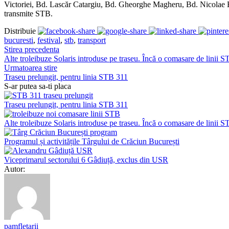
Victoriei, Bd. Lascăr Catargiu, Bd. Gheorghe Magheru, Bd. Nicolae Bălc
transmite STB.
Distribuie
bucuresti
,
festival
,
stb
,
transport
Stirea precedenta
Alte troleibuze Solaris introduse pe traseu. Încă o comasare de linii 
Urmatoarea stire
Traseu prelungit, pentru linia STB 311
S-ar putea sa-ti placa
Traseu prelungit, pentru linia STB 311
Alte troleibuze Solaris introduse pe traseu. Încă o comasare de linii 
Programul și activitățile Târgului de Crăciun București
Viceprimarul sectorului 6 Gâdiuță, exclus din USR
Autor:
pamfletarii