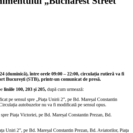
enimentului „Bucharest Street
 (duminică), între orele 09:00 – 22:00, circulația rutieră va fi
sport București (STB), printr-un comunicat de presă.
 pe
liniile 100, 203 și 205,
după cum urmează:
ficat pe sensul spre „Piața Unirii 2”, pe Bd. Mareșal Constantin
irculația autobuzelor nu va fi modificată pe sensul opus.
l spre Piața Victoriei, pe Bd. Mareșal Constantin Prezan, Bd.
iața Uniri 2”, pe Bd. Mareșal Constantin Prezan, Bd. Aviatorilor, Piața