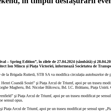
eekend, în timpul desfășurării ev
l – Spring Edition”, în zilele de 27.04.2024 (sâmbătă) și 28.04.2024
rhitect Ion Mincu și Piața Victoriei, informează Societatea de Tran
e de la Brigada Rutieră, STB SA va modifica circulația autobuzelor de
l Henri Coandă Sosiri” şi Piața Arcul de Triumf, apoi pe un traseu modi
eorghe Magheru, Bd. Nicolae Bǎlcescu, Bd. I.C. Brătianu, Piața Unirii. C
eenfield” şi Piața Arcul de Triumf, apoi pe un traseu modificat pe sensu
 pe sensul opus.
” şi Piața Arcul de Triumf, apoi pe un traseu modificat pe sensul spre „P