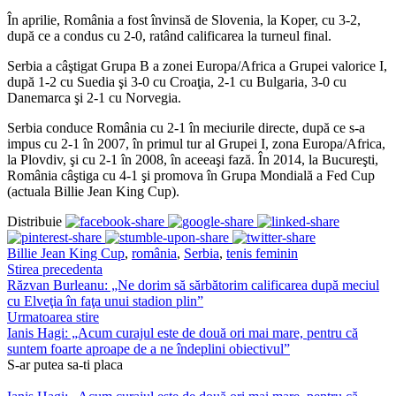
În aprilie, România a fost învinsă de Slovenia, la Koper, cu 3-2,
după ce a condus cu 2-0, ratând calificarea la turneul final.
Serbia a câştigat Grupa B a zonei Europa/Africa a Grupei valorice I,
după 1-2 cu Suedia şi 3-0 cu Croaţia, 2-1 cu Bulgaria, 3-0 cu
Danemarca şi 2-1 cu Norvegia.
Serbia conduce România cu 2-1 în meciurile directe, după ce s-a
impus cu 2-1 în 2007, în primul tur al Grupei I, zona Europa/Africa,
la Plovdiv, şi cu 2-1 în 2008, în aceeaşi fază. În 2014, la Bucureşti,
România câştiga cu 4-1 şi promova în Grupa Mondială a Fed Cup
(actuala Billie Jean King Cup).
Distribuie
Billie Jean King Cup
,
românia
,
Serbia
,
tenis feminin
Stirea precedenta
Răzvan Burleanu: „Ne dorim să sărbătorim calificarea după meciul
cu Elveţia în faţa unui stadion plin”
Urmatoarea stire
Ianis Hagi: „Acum curajul este de două ori mai mare, pentru că
suntem foarte aproape de a ne îndeplini obiectivul”
S-ar putea sa-ti placa