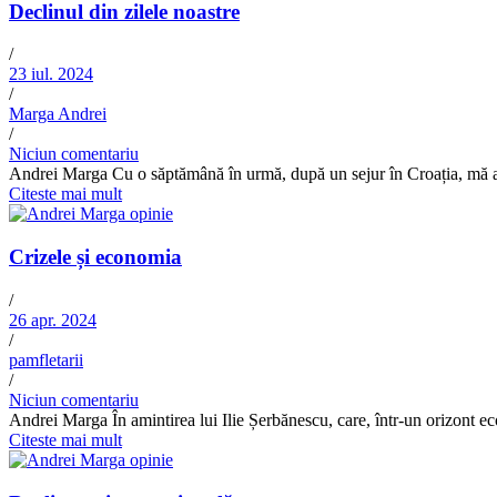
Declinul din zilele noastre
/
23 iul. 2024
/
Marga Andrei
/
Niciun comentariu
Andrei Marga Cu o săptămână în urmă, după un sejur în Croația, mă af
Citeste mai mult
Crizele și economia
/
26 apr. 2024
/
pamfletarii
/
Niciun comentariu
Andrei Marga În amintirea lui Ilie Șerbănescu, care, într-un orizont econo
Citeste mai mult