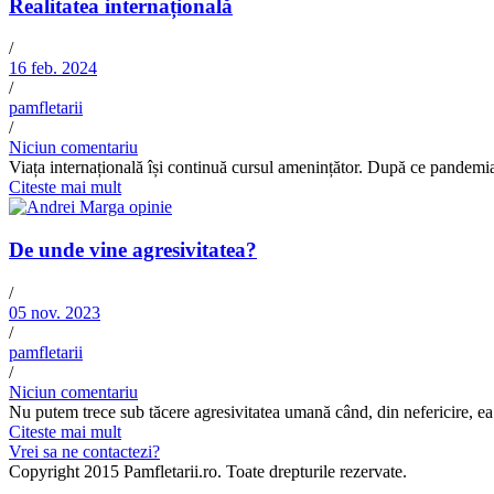
Realitatea internațională
/
16 feb. 2024
/
pamfletarii
/
Niciun comentariu
Viața internațională își continuă cursul amenințător. După ce pandemia d
Citeste mai mult
De unde vine agresivitatea?
/
05 nov. 2023
/
pamfletarii
/
Niciun comentariu
Nu putem trece sub tăcere agresivitatea umană când, din nefericire, ea n
Citeste mai mult
Vrei sa ne contactezi?
Copyright 2015 Pamfletarii.ro. Toate drepturile rezervate.