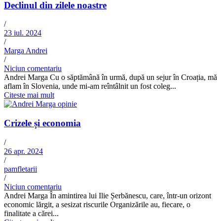
Declinul din zilele noastre
/
23 iul. 2024
/
Marga Andrei
/
Niciun comentariu
Andrei Marga Cu o săptămână în urmă, după un sejur în Croația, mă
aflam în Slovenia, unde mi-am reîntâlnit un fost coleg...
Citeste mai mult
Crizele și economia
/
26 apr. 2024
/
pamfletarii
/
Niciun comentariu
Andrei Marga În amintirea lui Ilie Șerbănescu, care, într-un orizont
economic lărgit, a sesizat riscurile Organizările au, fiecare, o
finalitate a cărei...