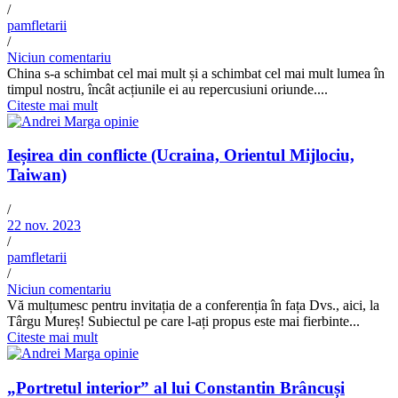
/
pamfletarii
/
Niciun comentariu
China s-a schimbat cel mai mult și a schimbat cel mai mult lumea în
timpul nostru, încât acțiunile ei au repercusiuni oriunde....
Citeste mai mult
Ieșirea din conflicte (Ucraina, Orientul Mijlociu,
Taiwan)
/
22 nov. 2023
/
pamfletarii
/
Niciun comentariu
Vă mulțumesc pentru invitația de a conferenția în fața Dvs., aici, la
Târgu Mureș! Subiectul pe care l-ați propus este mai fierbinte...
Citeste mai mult
„Portretul interior” al lui Constantin Brâncuși