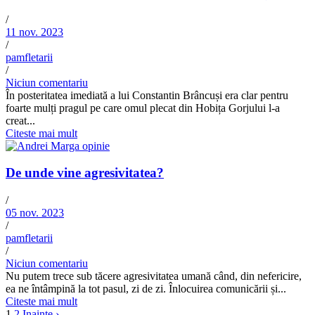
/
11 nov. 2023
/
pamfletarii
/
Niciun comentariu
În posteritatea imediată a lui Constantin Brâncuși era clar pentru
foarte mulți pragul pe care omul plecat din Hobița Gorjului l-a
creat...
Citeste mai mult
De unde vine agresivitatea?
/
05 nov. 2023
/
pamfletarii
/
Niciun comentariu
Nu putem trece sub tăcere agresivitatea umană când, din nefericire,
ea ne întâmpină la tot pasul, zi de zi. Înlocuirea comunicării și...
Citeste mai mult
1
2
Inainte ›