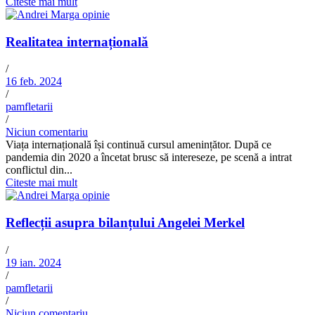
Citeste mai mult
Realitatea internațională
/
16 feb. 2024
/
pamfletarii
/
Niciun comentariu
Viața internațională își continuă cursul amenințător. După ce
pandemia din 2020 a încetat brusc să intereseze, pe scenă a intrat
conflictul din...
Citeste mai mult
Reflecții asupra bilanțului Angelei Merkel
/
19 ian. 2024
/
pamfletarii
/
Niciun comentariu