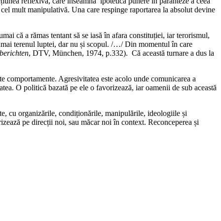
 acțiunea reflexivă, care înseamnă ipotetica punere în paranteze a ceea
e cel mult manipulativă. Una care respinge raportarea la absolut devine
mai că a rămas tentant să se iasă în afara constituției, iar terorismul,
numai terenul luptei, dar nu și scopul. /…/ Din momentul în care
berichten
, DTV, München, 1974, p.332). Că această turnare a dus la
umite comportamente. Agresivitatea este acolo unde comunicarea a
itatea. O politică bazată pe ele o favorizează, iar oamenii de sub această
, cu organizările, condiționările, manipulările, ideologiile și
orizează pe direcții noi, sau măcar noi în context. Reconceperea și