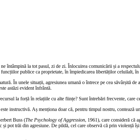
 întâmpină la tot pasul, zi de zi. Înlocuirea comunicării și a respectului
ncțiilor publice ca proprietate, în împiedicarea libertăților celuilalt, în 
atură. În unele situații, agresiunea umană o întrece pe cea săvârșită de a
ste astăzi evident înfrântă.
rsul la forță în relațiile cu alte ființe? Sunt întrebări frecvente, care c
 ea este instructivă. Aș menționa doar că, pentru timpul nostru, contează
erbert Buss (
The Psychology of Aggression
, 1961), care consideră că a
și pot trăi din agresiune. De pildă, cel care observă că prin violență își