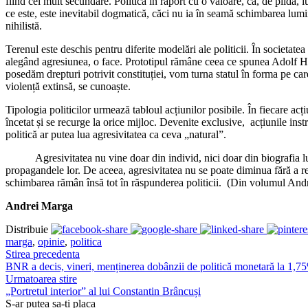
fiind cel mult secundare. Politica în raport cu o valoare, ca, de pildă,
ce este, este inevitabil dogmatică, căci nu ia în seamă schimbarea lumi
nihilistă.
Terenul este deschis pentru diferite modelări ale politicii. În societate
alegând agresiunea, o face. Prototipul rămâne ceea ce spunea Adolf Hitl
posedăm drepturi potrivit constituției, vom turna statul în forma pe ca
violență extinsă, se cunoaște.
Tipologia politicilor urmează tabloul acțiunilor posibile. În fiecare
încetat și se recurge la orice mijloc. Devenite exclusive, acțiunile inst
politică ar putea lua agresivitatea ca ceva „natural”.
Agresivitatea nu vine doar din individ, nici doar din biografia lui, nic
propagandele lor. De aceea, agresivitatea nu se poate diminua fără a rec
schimbarea rămân însă tot în răspunderea politicii. (Din volumul An
Andrei Marga
Distribuie
marga
,
opinie
,
politica
Stirea precedenta
BNR a decis, vineri, menținerea dobânzii de politică monetară la 1,7
Urmatoarea stire
„Portretul interior” al lui Constantin Brâncuși
S-ar putea sa-ti placa