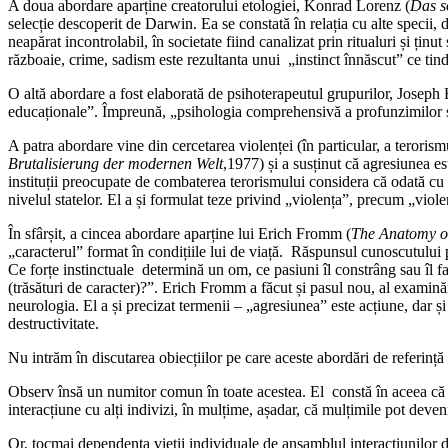
A doua abordare aparține creatorului etologiei, Konrad Lorenz (
Das s
selecție descoperit de Darwin. Ea se constată în relația cu alte specii, d
neapărat incontrolabil, în societate fiind canalizat prin ritualuri și ținu
războaie, crime, sadism este rezultanta unui „instinct înnăscut” ce tind
O altă abordare a fost elaborată de psihoterapeutul grupurilor, Joseph 
educaționale”. Împreună, „psihologia comprehensivă a profunzimilor și
A patra abordare vine din cercetarea violenței (în particular, a terorism
Brutalisierung der modernen Welt
,1977) și a susținut că agresiunea e
instituții preocupate de combaterea terorismului considera că odată cu co
nivelul statelor. El a și formulat teze privind „violența”, precum „viole
În sfârșit, a cincea abordare aparține lui Erich Fromm (
The Anatomy o
„caracterul” format în condițiile lui de viață. Răspunsul cunoscutului p
Ce forțe instinctuale determină un om, ce pasiuni îl constrâng sau îl f
(trăsături de caracter)?”. Erich Fromm a făcut și pasul nou, al examinării
neurologia. El a și precizat termenii – „agresiunea” este acțiune, dar și
destructivitate.
Nu intrăm în discutarea obiecțiilor pe care aceste abordări de referință 
Observ însă un numitor comun în toate acestea. El constă în aceea că ab
interacțiune cu alți indivizi, în mulțime, așadar, că mulțimile pot deveni 
Or, tocmai dependența vieții individuale de ansamblul interacțiunilor di