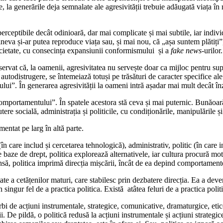
 la generările deja semnalate ale agresivității trebuie adăugată viața în
 perceptibile decât odinioară, dar mai complicate și mai subtile, iar indiv
eva și-ar putea reproduce viața sau, și mai nou, că „așa suntem plătiți”, 
societate, cu consecința expansiunii conformismului și a
fake news
-urilor.
servat că, la oamenii, agresivitatea nu servește doar ca mijloc pentru su
 autodistrugere, se întemeiază totuși pe trăsături de caracter specifice al
ui”. În generarea agresivității la oameni intră așadar mai mult decât înzes
 comportamentului”. În spatele acestora stă ceva și mai puternic. Bunăoară
tere socială, administrația și politicile, cu condiționările, manipulările și
entat pe larg în altă parte.
n care includ și cercetarea tehnologică), administrativ, politic (în care i
pe baze de drept, politica explorează alternativele, iar cultura procură mot
, însă, politica imprimă direcția mișcării, încât de ea depind comportamen
ate a cetățenilor maturi, care stabilesc prin dezbatere direcția. Ea a dev
 singur fel de a practica politica. Există atâtea feluri de a practica polit
rbi de acțiuni instrumentale, strategice, comunicative, dramaturgice, etice
. De pildă, o politică redusă la acțiuni instrumentale și acțiuni strategi