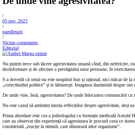
De unde vine agresivitatea?
/
05 nov. 2023
/
pamfletarii
/
Niciun comentariu
Editorial
Nu putem trece sub tăcere agresivitatea umană când, din nefericire, ea ne
dezinformare și de afectare a prestigiului unor persoane, în exercitarea fu
S-a dovedit că omul nu este neapărat bun și rațional, nici măcar de la n
„corectitudini politice” și te lămurești. Imaginea iluministă despre om e
De unde vine, însă, agresivitatea? De unde înlocuirea comunicării cu recu
Nu este cazul să amintim istoria reflecțiilor despre agresivitate, deși
Prima abordare este cea a psihologului cu formație medicală Arnold H
care au observat din experiență că agresiunea le procură ceea ce doresc 
considerată „reacție la stimuli, care dăunează altor organisme”.