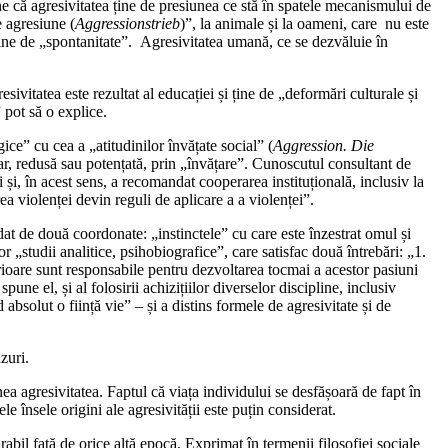
ne că agresivitatea ține de presiunea ce stă în spatele mecanismului de
e agresiune (
Aggressionstrieb
)”, la animale și la oameni, care nu este
 ține de „spontanitate”. Agresivitatea umană, ce se dezvăluie în
esivitatea este rezultat al educației și ține de „deformări culturale și
” pot să o explice.
ice” cu cea a „atitudinilor învățate social” (
Aggression. Die
r, redusă sau potențată, prin „învățare”. Cunoscutul consultant de
 și, în acest sens, a recomandat cooperarea instituțională, inclusiv la
ea violenței devin reguli de aplicare a a violenței”.
dat de două coordonate: „instinctele” cu care este înzestrat omul și
 „studii analitice, psihobiografice”, care satisfac două întrebări: „1.
erioare sunt responsabile pentru dezvoltarea tocmai a acestor pasiuni
une el, și al folosirii achizițiilor diverselor discipline, inclusiv
absolut o ființă vie” – și a distins formele de agresivitate și de
zuri.
a agresivitatea. Faptul că viața individului se desfășoară de fapt în
le însele origini ale agresivității este puțin considerat.
abil față de orice altă epocă. Exprimat în termenii filosofiei sociale