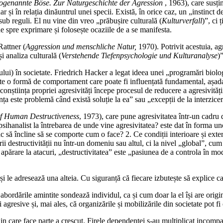
ogenannte Böse. Zur Naturgeschichte der Agression
, 1963), care susți
ar și în relația dinăuntrul unei specii. Există, în orice caz, un „instinct d
t sub reguli. El nu vine din vreo „prăbușire culturală (
Kulturverfall
)”, ci
e spre exprimare și folosește ocaziile de a se manifesta.
Rattner (
Aggression und menschliche Natur,
1970). Potrivit acestuia, agr
 analiza culturală (
Verstehende Tiefenpsychologie und Kulturanalyse
)
ului) în societate. Friedrich Hacker a legat ideea unei „programări biolog
ste o formă de comportament care poate fi influențată fundamental, așada
nștiința propriei agresivități începe procesul de reducere a agresivității
nța este problemă când există soluție la ea” sau „excepții de la interzicer
f Human Destructiveness
, 1973), care pune agresivitatea într-un cadru 
sihanalist la întrebarea de unde vine agresivitatea? este dat în forma unor
ac să încline să se comporte cum o face? 2. Ce condiții interioare și ext
 destructivității nu într-un domeniu sau altul, ci la nivel „global”, cum sp
 apărare la atacuri, „destructivitatea” este „pasiunea de a controla în mod 
și le adresează una alteia. Cu siguranță că fiecare izbutește să explice ca
ordările amintite sondează individul, ca și cum doar la el își are origine
agresive și, mai ales, că organizările și mobilizările din societate pot fi e
n care face parte a crescut. Firele dependenței s-au multiplicat incompar