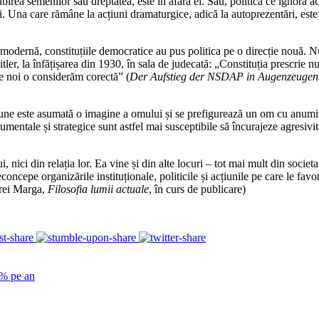
 iubirea semenilor sau dreptatea, este în afara ei. Sau, politica ce ignoră
i. Una care rămâne la acțiuni dramaturgice, adică la autoprezentări, est
a modernă, constituțiile democratice au pus politica pe o direcție nouă. Nu
er, la înfățișarea din 1930, în sala de judecată: „Constituția prescrie 
re noi o considerăm corectă” (
Der Aufstieg der NSDAP in Augenzeugen
 acțiune este asumată o imagine a omului și se prefigurează un om cu an
rumentale și strategice sunt astfel mai susceptibile să încurajeze agresiv
i din relația lor. Ea vine și din alte locuri – tot mai mult din societate
oncepe organizările instituționale, politicile și acțiunile pe care le fav
drei Marga,
Filosofia lumii actuale
, în curs de publicare)
5% pe an