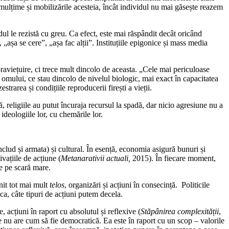
 mulțime și mobilizările acesteia, încât individul nu mai găsește reazem
idul le rezistă cu greu. Ca efect, este mai răspândit decât oricând
„așa se cere”, „așa fac alții”. Instituțiile epigonice și mass media
praviețuire, ci trece mult dincolo de aceasta. „Cele mai periculoase
e omului, ce stau dincolo de nivelul biologic, mai exact în capacitatea
trarea și condițiile reproducerii firești a vieții.
, religiile au putut încuraja recursul la spadă, dar nicio agresiune nu a
 ideologiile lor, cu chemările lor.
nclud și armata) și cultural. În esență, economia asigură bunuri și
ivațiile de acțiune (
Metanarativii actuali,
2015). În fiecare moment,
te pe scară mare.
enit tot mai mult
telos
, organizări și acțiuni în consecință. Politicile
ica, câte tipuri de acțiuni putem decela.
, acțiuni în raport cu absolutul și reflexive (
Stăpânirea complexității
,
ce nu are cum să fie democratică. Ea este în raport cu un scop – valorile