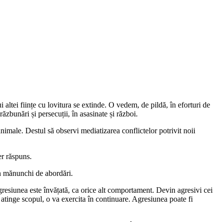
 altei ființe cu lovitura se extinde. O vedem, de pildă, în eforturi de
răzbunări și persecuții, în asasinate și război.
nimale. Destul să observi mediatizarea conflictelor potrivit noii
er răspuns.
 un mănunchi de abordări.
gresiunea este învățată, ca orice alt comportament. Devin agresivi cei
 atinge scopul, o va exercita în continuare. Agresiunea poate fi