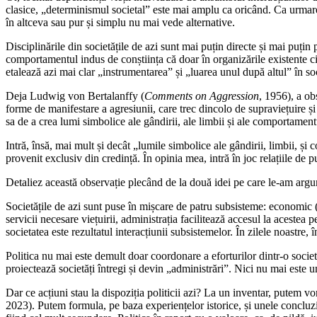
clasice, „determinismul societal” este mai amplu ca oricând. Ca urmare,
în altceva sau pur și simplu nu mai vede alternative.
Disciplinările din societățile de azi sunt mai puțin directe și mai puțin
comportamentul indus de conștiința că doar în organizările existente cin
etalează azi mai clar „instrumentarea” și „luarea unul după altul” în 
Deja Ludwig von Bertalanffy (
Comments on Aggression
, 1956), a ob
forme de manifestare a agresiunii, care trec dincolo de supraviețuire și
sa de a crea lumi simbolice ale gândirii, ale limbii și ale comportamentul
Intră, însă, mai mult și decât „lumile simbolice ale gândirii, limbii, și
provenit exclusiv din credință. În opinia mea, intră în joc relațiile de pu
Detaliez această observație plecând de la două idei pe care le-am argum
Societățile de azi sunt puse în mișcare de patru subsisteme: economic (î
servicii necesare viețuirii, administrația facilitează accesul la acestea 
societatea este rezultatul interacțiunii subsistemelor. În zilele noastre
Politica nu mai este demult doar coordonare a eforturilor dintr-o societ
proiectează societăți întregi și devin „administrări”. Nici nu mai este un
Dar ce acțiuni stau la dispoziția politicii azi? La un inventar, putem vo
2023). Putem formula, pe baza experiențelor istorice, și unele concluzii