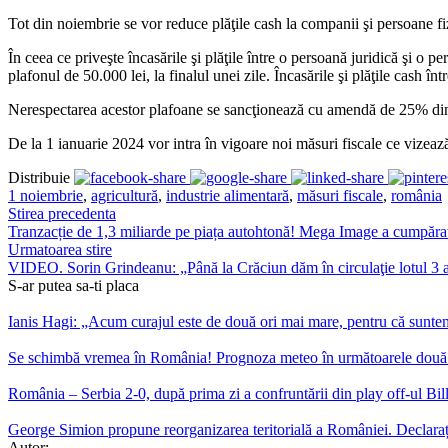
Tot din noiembrie se vor reduce plăţile cash la companii şi persoane fizi
În ceea ce priveşte încasările şi plăţile între o persoană juridică şi o p
plafonul de 50.000 lei, la finalul unei zile. Încasările şi plăţile cash în
Nerespectarea acestor plafoane se sancţionează cu amendă de 25% din 
De la 1 ianuarie 2024 vor intra în vigoare noi măsuri fiscale ce vizeaz
Distribuie
1 noiembrie
,
agricultură
,
industrie alimentară
,
măsuri fiscale
,
românia
Stirea precedenta
Tranzacție de 1,3 miliarde pe piața autohtonă! Mega Image a cumpăr
Urmatoarea stire
VIDEO. Sorin Grindeanu: „Până la Crăciun dăm în circulaţie lotul 3 
S-ar putea sa-ti placa
Ianis Hagi: „Acum curajul este de două ori mai mare, pentru că suntem
Se schimbă vremea în România! Prognoza meteo în următoarele două
România – Serbia 2-0, după prima zi a confruntării din play off-ul Bi
George Simion propune reorganizarea teritorială a României. Declaraț
Autor: