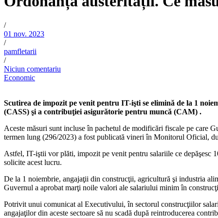
Ordonanța austerității. Ce măsur
/
01 nov. 2023
/
pamfletarii
/
Niciun comentariu
Economic
Scutirea de impozit pe venit pentru IT-işti se elimină de la 1 noiem
(CASS) şi a contribuţiei asigurătorie pentru muncă (CAM) .
Aceste măsuri sunt incluse în pachetul de modificări fiscale pe care G
termen lung (296/2023) a fost publicată vineri în Monitorul Oficial, d
Astfel, IT-iştii vor plăti, impozit pe venit pentru salariile ce depăşesc 1
solicite acest lucru.
De la 1 noiembrie, angajaţii din construcţii, agricultură şi industria al
Guvernul a aprobat marţi noile valori ale salariului minim în construcţi
Potrivit unui comunicat al Executivului, în sectorul construcţiilor salari
angajaţilor din aceste sectoare să nu scadă după reintroducerea contribu