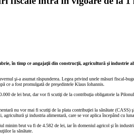
i fiscale intră în vigoare de la 
brie, în timp ce angajaţii din construcţii, agricultură şi industrie al
uvernul şi-a asumat răspunderea. Legea privind unele măsuri fiscal-buget
upă ce a fost promulgată de preşedintele Klaus Iohannis.
0.000 de lei brut, dar vor fi scutiţi de la contribuţia obligatorie la Pilon
imentară nu vor mai fi scutiţi de la plata contribuţiei la sănătate (CASS)
i, agricultură şi industria alimentară, care se vor aplica începând cu lun
ul minim brut va fi de 4.582 de lei, iar în domeniul agricol şi în industri
ţiilor la sănătate.