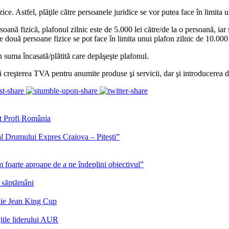
ce. Astfel, plăţile către persoanele juridice se vor putea face în limita 
ersoană fizică, plafonul zilnic este de 5.000 lei către/de la o persoană, i
tre două persoane fizice se pot face în limita unui plafon zilnic de 10.000 
suma încasată/plătită care depăşeşte plafonul.
ă creşterea TVA pentru anumite produse şi servicii, dar şi introducerea 
at Profi România
al Drumului Expres Craiova – Piteşti”
 foarte aproape de a ne îndeplini obiectivul”
 săptămâni
llie Jean King Cup
iile liderului AUR