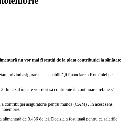
1 noiembrie
imentară nu vor mai fi scutiţi de la plata contribuţiei la sănătate
are privind asigurarea sustenabilităţii financiare a României pe
ul 2. În cazul în care vor dori să contribuie în continuare trebuie să
 şi a contribuţiei asigurătorie pentru muncă (CAM) . În acest sens,
a noiembrie.
a alimentară de 3.436 de lei. Decizia a fost luată pentru ca salariile