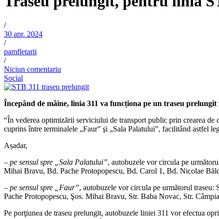
Traseu prelungit, pentru linia 
/
30 apr. 2024
/
pamfletarii
/
Niciun comentariu
Social
Începând de mâine, linia 311 va funcționa pe un traseu prelungit
“În vederea optimizării serviciului de transport public prin crearea de
cuprins între terminalele „Faur” şi „Sala Palatului”, facilitând astfel 
Așadar,
–
pe sensul spre „Sala Palatului”
, autobuzele vor circula pe următoru
Mihai Bravu, Bd. Pache Protopopescu, Bd. Carol 1, Bd. Nicolae Bălce
–
pe sensul spre „Faur”
, autobuzele vor circula pe următorul traseu: 
Pache Protopopescu, Şos. Mihai Bravu, Str. Baba Novac, Str. Câmpia L
Pe porţiunea de traseu prelungit, autobuzele liniei 311 vor efectua oprir