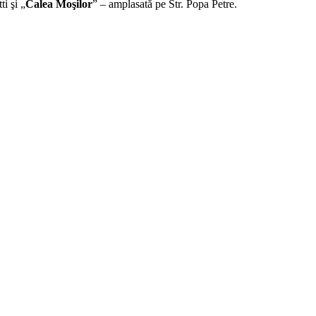
i şi „
Calea Moşilor
” – amplasată pe Str. Popa Petre.