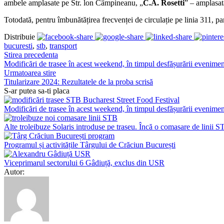
ambele amplasate pe Str. lon Câmpineanu, „
C.A. Rosetti
” – amplasat
Totodată, pentru îmbunătățirea frecvenței de circulație pe linia 311, p
Distribuie
bucuresti
,
stb
,
transport
Stirea precedenta
Modificări de trasee în acest weekend, în timpul desfășurării evenime
Urmatoarea stire
Titularizare 2024: Rezultatele de la proba scrisă
S-ar putea sa-ti placa
Modificări de trasee în acest weekend, în timpul desfășurării evenime
Alte troleibuze Solaris introduse pe traseu. Încă o comasare de linii 
Programul și activitățile Târgului de Crăciun București
Viceprimarul sectorului 6 Gâdiuță, exclus din USR
Autor: