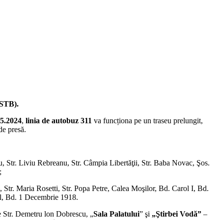
(STB).
05.2024
,
linia de autobuz 311
va funcționa pe un traseu prelungit,
de presă.
, Str. Liviu Rebreanu, Str. Câmpia Libertăţii, Str. Baba Novac, Şos.
;
, Str. Maria Rosetti, Str. Popa Petre, Calea Moşilor, Bd. Carol I, Bd.
ul, Bd. 1 Decembrie 1918.
e Str. Demetru lon Dobrescu, „
Sala Palatului
” şi
„Ştirbei Vodă”
–