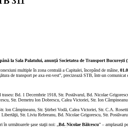
STB 311
 până la Sala Palatului, anunță Societatea de Transport București 
 conexiuni multiple în zona centrală a Capitalei, începând de mâine,
01.
legătura de transport pe axa est-vest”, precizează STB, într-un comunicat 
l traseu: Bd. 1 Decembrie 1918, Str. Postăvarul, Bd. Nicolae Grigorescu
scu, Str. Demetru lon Dobrescu, Calea Victoriei, Str. Ion Câmpineanu
Str. lon Câmpineanu, Str. Ştirbei Vodă, Calea Victoriei, Str. C.A. Rosetti
ibertăţii, Str. Liviu Rebreanu, Bd. Nicolae Grigorescu, Str. Postăvar
i în următoarele şase staţii noi: „
Bd. Nicolae Bălcescu
” – amplasată p